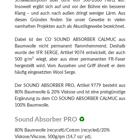
Schallabsorption über 60% von 500-2000 Hertz auf.
Insoweit ergibt sich auf und vor der Bühne ein besserer
Klang – und auch nach außen dringt weniger Lärm. Aus
diesen Gründen finden Sie unser Gewebe in vielen
namhaften Projekten auch als Akustikgewebe bezeichnet.
Dabei ist der CO SOUND ABSORBER CALMUC aus
Baumwolle nicht permanent flammhemmend. Deshalb
wurde der IFR SERGE, Artikel 9074 entwickelt, der auch
500 g/m² wiegt, aber aus einer permanenten FR-Faser
hergestellt wird. Vom Aussehen und Griff ähnelt er dem
häufig eingesetzten Wool Serge.
Der SOUND ABSORBER PRO, Artikel 9779 besteht aus
80% Baumwolle & 20% Viskose und ist eine preisgünstige
Ergänzung zu dem CO SOUND ABSORBER CALMUC aus
100% Baumwolle.
Sound Absorber PRO
♻
80% Baumwolle (recycelt)/Cotton (recycled)/20%
Viskose/Viscose, 500g/qm (14,7 oz/ yd),