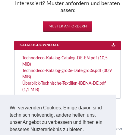
Interessiert? Muster anfordern und beraten
lassen:
MUSTER ANFORDERN
KATALOGDOWNLOAD
Technodeco-Katalog-Catalog-DE-EN.pdf
(10,5
MiB)
Technodeco-Katalog-große-Dateigröße.pdf
(30,9
MiB)
Überblick-Technische-Textilien-IBENA-DE.pdf
(1,1 MiB)
Wir verwenden Cookies. Einige davon sind
technisch notwendig, andere helfen uns,
unser Angebot zu verbessern und Ihnen ein
Navigation
Home
Unternehmen
Einsatzbereiche
Produkte
Service
besseres Nutzererlebnis zu bieten.
überspringen