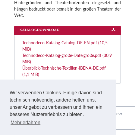
Hintergründen und Theaterhorizonten eingesetzt und
hängen bedruckt oder bemalt in den großen Theatern der
Welt.
KATALOGDOWNLOAD
Technodeco-Katalog-Catalog-DE-EN.pdf
(10,5
MiB)
Technodeco-Katalog-große-Dateigröße.pdf
(30,9
MiB)
Überblick-Technische-Textilien-IBENA-DE.pdf
(1,1 MiB)
Wir verwenden Cookies. Einige davon sind
technisch notwendig, andere helfen uns,
unser Angebot zu verbessern und Ihnen ein
Navigation
Home
Unternehmen
Einsatzbereiche
Produkte
Service
besseres Nutzererlebnis zu bieten.
überspringen
Mehr erfahren
Nachhaltigkeit
Aktuelles
Kontakt